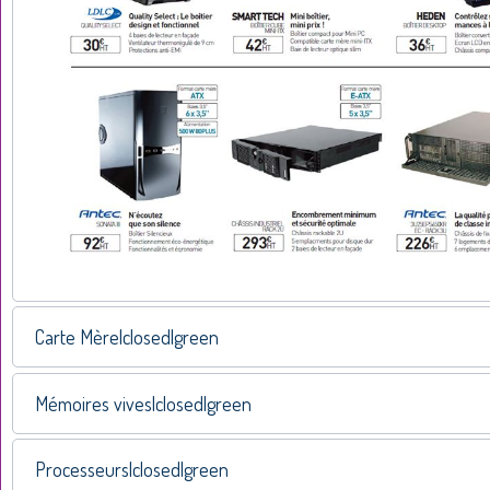
Carte Mère|closed|green
Mémoires vives|closed|green
Processeurs|closed|green