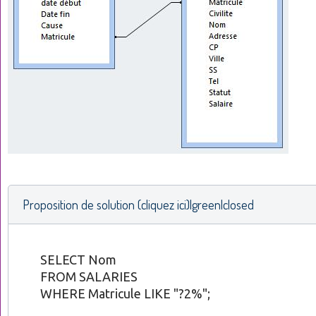
Proposition de solution (cliquez ici)|green|closed
SELECT Nom
FROM SALARIES
WHERE Matricule LIKE "?2%";