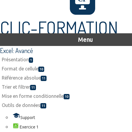
CLIC-FORMATION
Menu
Excel: Avancé
Présentation
1
Format de cellule
10
Référence absolue
11
Trier et filtrer
11
Mise en forme conditionnelle
10
Outils de données
11
Support
Exercice 1