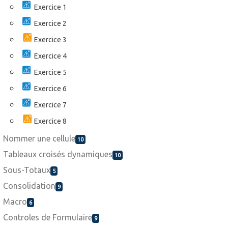
Exercice 1
Exercice 2
Exercice 3
Exercice 4
Exercice 5
Exercice 6
Exercice 7
Exercice 8
Nommer une cellule
10
Tableaux croisés dynamiques
10
Sous-Totaux
5
Consolidation
9
Macro
6
Controles de Formulaire
9