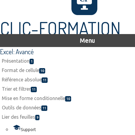
CLIC-FORMATION
Menu
Excel: Avancé
Présentation
1
Format de cellule
10
Référence absolue
11
Trier et filtrer
11
Mise en forme conditionnelle
10
Outils de données
11
Lier des feuilles
9
Support