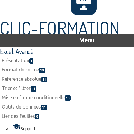
CLIC-FORMATION
Menu
Excel: Avancé
Présentation
1
Format de cellule
10
Référence absolue
11
Trier et filtrer
11
Mise en forme conditionnelle
10
Outils de données
11
Lier des feuilles
9
Support