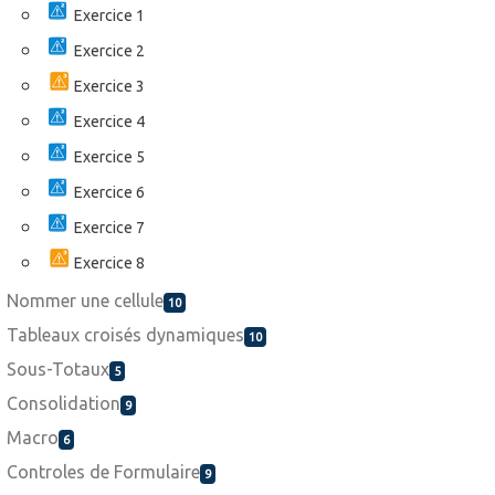
Exercice 1
Exercice 2
Exercice 3
Exercice 4
Exercice 5
Exercice 6
Exercice 7
Exercice 8
Nommer une cellule
10
Tableaux croisés dynamiques
10
Sous-Totaux
5
Consolidation
9
Macro
6
Controles de Formulaire
9