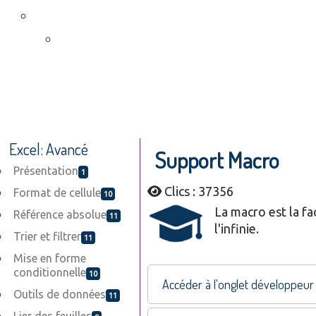
Excel: Avancé
Support Macro
Présentation
1
Clics : 37356
Format de cellule
10
La macro est la fa
Référence absolue
11
l'infinie.
Trier et filtrer
11
Mise en forme
conditionnelle
10
Accéder à l'onglet développeur
Outils de données
11