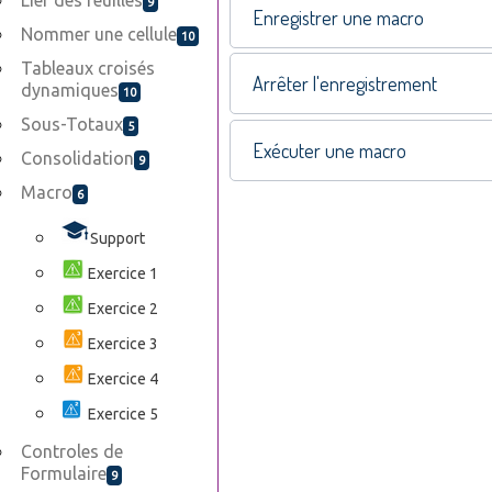
Lier des feuilles
9
Enregistrer une macro
Nommer une cellule
10
Tableaux croisés
Arrêter l'enregistrement
dynamiques
10
Sous-Totaux
5
Exécuter une macro
Consolidation
9
Macro
6
Support
Exercice 1
Exercice 2
Exercice 3
Exercice 4
Exercice 5
Controles de
Formulaire
9