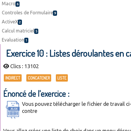
Macro
6
Controles de Formulaire
9
ActiveX
2
Calcul matriciel
5
Evaluation
1
Exercice 10 : Listes déroulantes en 
Clics : 13102
INDIRECT
CONCATENER
LISTE
Énoncé de l'exercice :
Vous pouvez télécharger le fichier de travail ci
contre
Vous allez créer une liste de choix dans un menu dérou