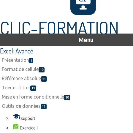
CLIC-FORMATION
Menu
Excel: Avancé
Présentation
1
Format de cellule
10
Référence absolue
11
Trier et filtrer
11
Mise en forme conditionnelle
10
Outils de données
11
Support
Exercice 1