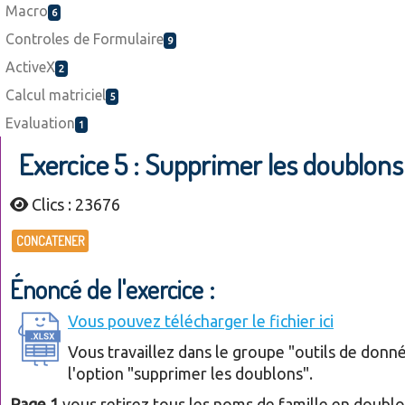
Macro
6
Controles de Formulaire
9
ActiveX
2
Calcul matriciel
5
Evaluation
1
Exercice 5 : Supprimer les doublons
Clics : 23676
CONCATENER
Énoncé de l'exercice :
Vous pouvez télécharger le fichier ici
Vous travaillez dans le groupe "outils de donn
l'option "supprimer les doublons".
Page 1
vous retirez tous les noms de famille en doubl