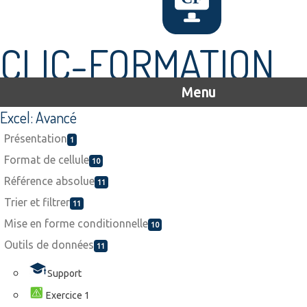
CLIC-FORMATION
Menu
Excel: Avancé
Présentation
1
Format de cellule
10
Référence absolue
11
Trier et filtrer
11
Mise en forme conditionnelle
10
Outils de données
11
Support
Exercice 1