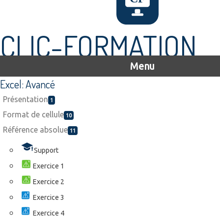
CLIC-FORMATION
Menu
Excel: Avancé
Présentation
1
Format de cellule
10
Référence absolue
11
Support
Exercice 1
Exercice 2
Exercice 3
Exercice 4