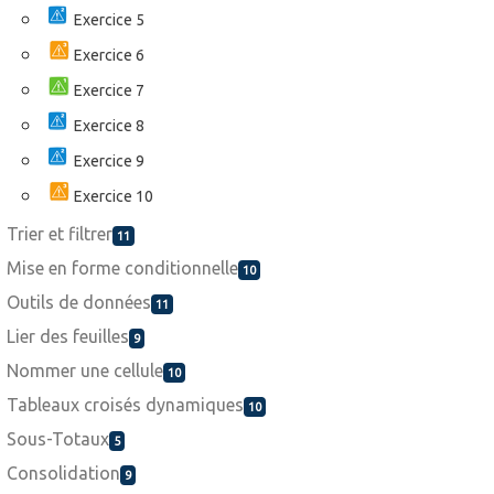
Exercice 5
Exercice 6
Exercice 7
Exercice 8
Exercice 9
Exercice 10
Trier et filtrer
11
Mise en forme conditionnelle
10
Outils de données
11
Lier des feuilles
9
Nommer une cellule
10
Tableaux croisés dynamiques
10
Sous-Totaux
5
Consolidation
9