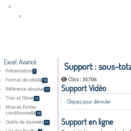
Excel: Avancé
Support : sous-tot
Présentation
1
Clics : 35706
Format de cellule
10
Support Vidéo
Référence absolue
11
Trier et filtrer
11
Cliquez pour dérouler
Mise en forme
conditionnelle
10
Support en ligne
Outils de données
11