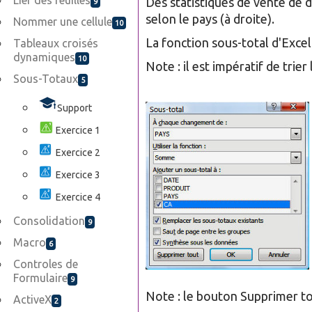
Lier des feuilles
Des statistiques de vente de di
9
selon le pays (à droite).
Nommer une cellule
10
La fonction sous-total d'Excel
Tableaux croisés
dynamiques
10
Note : il est impératif de trie
Sous-Totaux
5
Support
Exercice 1
Exercice 2
Exercice 3
Exercice 4
Consolidation
9
Macro
6
Controles de
Formulaire
9
Note : le bouton Supprimer to
ActiveX
2