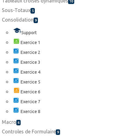
Tableaux croisés dynamiques
10
Sous-Totaux
5
Consolidation
9
Support
Exercice 1
Exercice 2
Exercice 3
Exercice 4
Exercice 5
Exercice 6
Exercice 7
Exercice 8
Macro
6
Controles de Formulaire
9