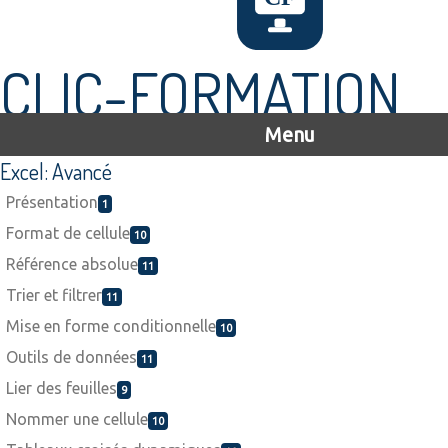
CLIC-FORMATION
Menu
Excel: Avancé
Présentation
1
Format de cellule
10
Référence absolue
11
Trier et filtrer
11
Mise en forme conditionnelle
10
Outils de données
11
Lier des feuilles
9
Nommer une cellule
10