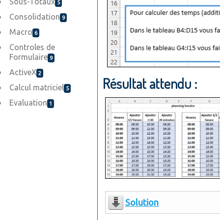
Sous-Totaux
5
Consolidation
9
Macro
6
Controles de
Formulaire
9
ActiveX
2
Résultat attendu :
Calcul matriciel
5
Evaluation
1
Solution