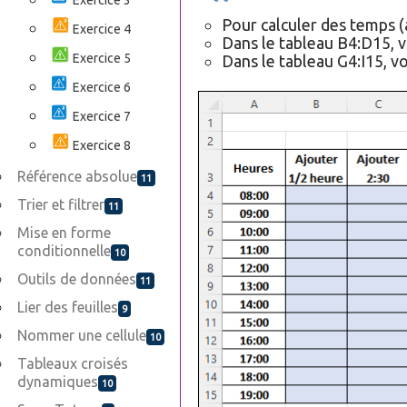
Exercice 3
Pour calculer des temps (a
Exercice 4
Dans le tableau B4:D15, vo
Exercice 5
Dans le tableau G4:I15, vo
Exercice 6
Exercice 7
Exercice 8
Référence absolue
11
Trier et filtrer
11
Mise en forme
conditionnelle
10
Outils de données
11
Lier des feuilles
9
Nommer une cellule
10
Tableaux croisés
dynamiques
10