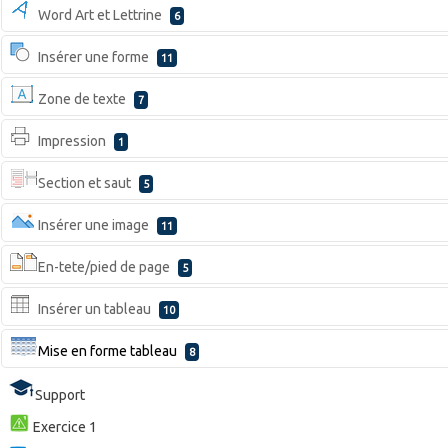
Word Art et Lettrine
6
Insérer une forme
11
Zone de texte
7
Impression
1
Section et saut
5
Insérer une image
11
En-tete/pied de page
5
Insérer un tableau
10
Mise en forme tableau
8
Support
Exercice 1