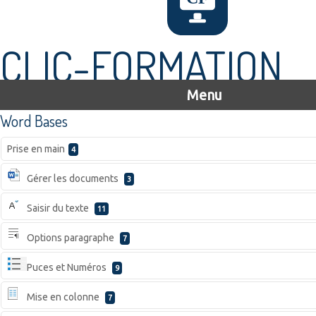
CLIC-FORMATION
Menu
Word Bases
Prise en main
4
Gérer les documents
3
Saisir du texte
11
Options paragraphe
7
Puces et Numéros
9
Mise en colonne
7