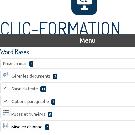
CLIC-FORMATION
Menu
Word Bases
Prise en main
4
Gérer les documents
3
Saisir du texte
11
Options paragraphe
7
Puces et Numéros
9
Mise en colonne
7