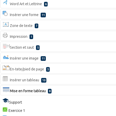
Word Art et Lettrine
6
Insérer une forme
11
Zone de texte
7
Impression
1
Section et saut
5
Insérer une image
11
En-tete/pied de page
5
Insérer un tableau
10
Mise en forme tableau
8
Support
Exercice 1