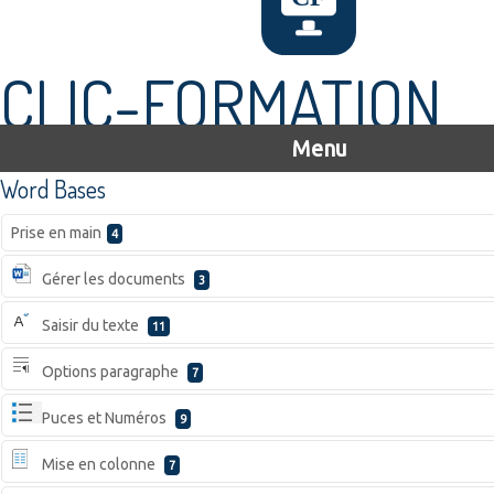
CLIC-FORMATION
Menu
Word Bases
Prise en main
4
Gérer les documents
3
Saisir du texte
11
Options paragraphe
7
Puces et Numéros
9
Mise en colonne
7