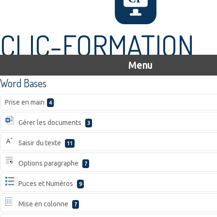
CLIC-FORMATION
Menu
Word Bases
Prise en main
4
Gérer les documents
3
Saisir du texte
11
Options paragraphe
7
Puces et Numéros
9
Mise en colonne
7