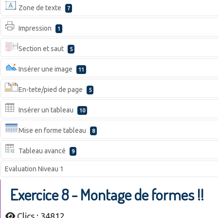
Zone de texte
7
Impression
1
Section et saut
5
Insérer une image
11
En-tete/pied de page
5
Insérer un tableau
10
Mise en forme tableau
8
Tableau avancé
9
Evaluation Niveau 1
Exercice 8 - Montage de formes !!
Clics : 34812