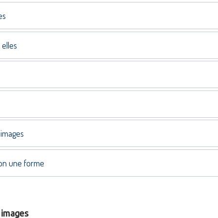
es
 elles
 images
lon une forme
s images