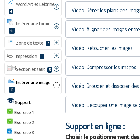
Word Art et Lettrine
Vidéo :Gérer les plans des imag
6
Insérer une forme
Vidéo :Aligner des images entre
11
Zone de texte
7
Vidéo :Retoucher les images
Impression
1
Vidéo :Compresser les images
Section et saut
5
Insérer une image
Vidéo :Grouper et dissocier des
11
Support
Vidéo :Découper une image se
Exercice 1
Exercice 2
Support en ligne :
Exercice 3
Choisir le positionnement de