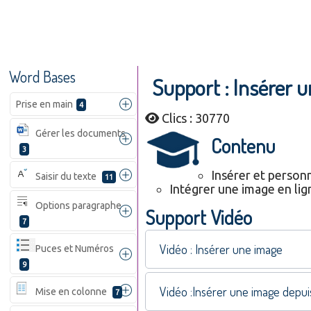
Word Bases
Support : Insérer 
Prise en main
4
Clics : 30770
Gérer les documents
Contenu
3
Insérer et person
Saisir du texte
11
Intégrer une image en lig
Options paragraphe
Support Vidéo
7
Vidéo : Insérer une image
Puces et Numéros
9
Vidéo :Insérer une image depui
Mise en colonne
7