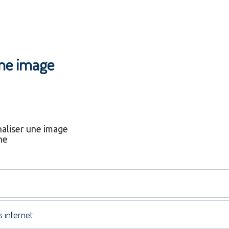
une image
naliser une image
ne
s internet