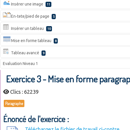
Insérer une image
11
En-tete/pied de page
5
Insérer un tableau
10
Mise en forme tableau
8
Tableau avancé
9
Evaluation Niveau 1
Exercice 3 - Mise en forme paragra
Clics : 62239
Paragraphe
Énoncé de l'exercice :
Téléchargez le fichier de travail ci-contre