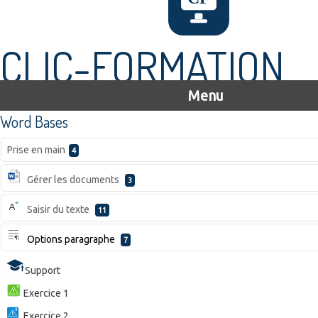
CLIC-FORMATION
Menu
Word Bases
Prise en main
4
Gérer les documents
3
Saisir du texte
11
Options paragraphe
7
Support
Exercice 1
Exercice 2