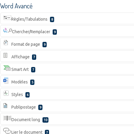
Word Avancé
Règles/Tabulations
8
Chercher/Remplacer
9
Format de page
9
Affichage
7
Smart Art
7
Modèles
5
Styles
6
Publipostage
9
Document long
10
Lier le document
7