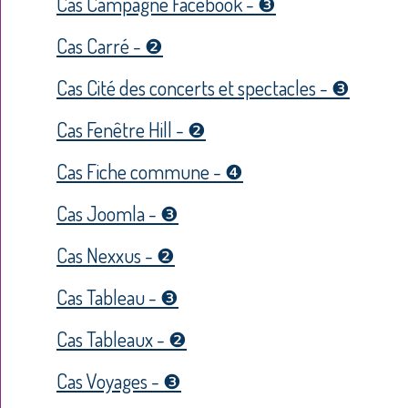
Cas Campagne Facebook - ❸
Cas Carré - ❷
Cas Cité des concerts et spectacles - ❸
Cas Fenêtre Hill - ❷
Cas Fiche commune - ❹
Cas Joomla - ❸
Cas Nexxus - ❷
Cas Tableau - ❸
Cas Tableaux - ❷
Cas Voyages - ❸