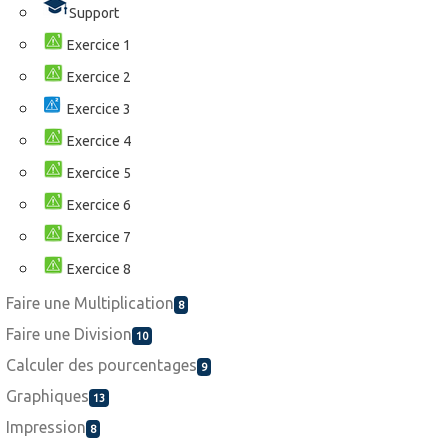
Support
Exercice 1
Exercice 2
Exercice 3
Exercice 4
Exercice 5
Exercice 6
Exercice 7
Exercice 8
Faire une Multiplication
8
Faire une Division
10
Calculer des pourcentages
9
Graphiques
13
Impression
8