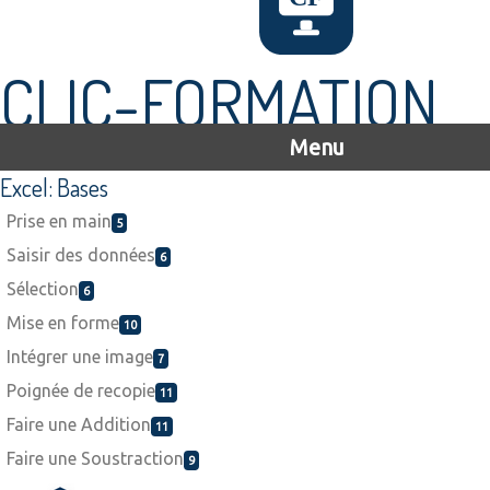
CLIC-FORMATION
Menu
Excel: Bases
Prise en main
5
Saisir des données
6
Sélection
6
Mise en forme
10
Intégrer une image
7
Poignée de recopie
11
Faire une Addition
11
Faire une Soustraction
9