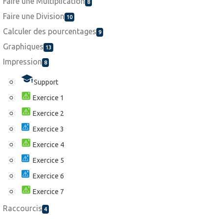
Faire une Multiplication
8
Faire une Division
10
Calculer des pourcentages
9
Graphiques
13
Impression
8
Support
Exercice 1
Exercice 2
Exercice 3
Exercice 4
Exercice 5
Exercice 6
Exercice 7
Raccourcis
4