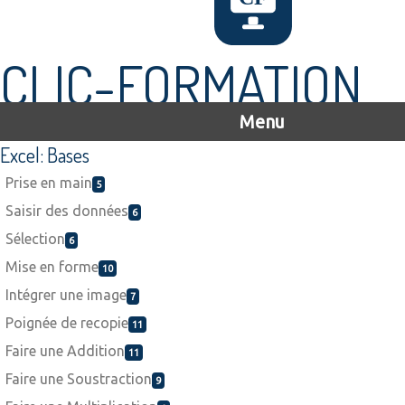
CLIC-FORMATION
Menu
Excel: Bases
Prise en main
5
Saisir des données
6
Sélection
6
Mise en forme
10
Intégrer une image
7
Poignée de recopie
11
Faire une Addition
11
Faire une Soustraction
9