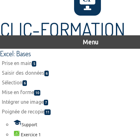
CLIC-FORMATION
Menu
Excel: Bases
Prise en main
5
Saisir des données
6
Sélection
6
Mise en forme
10
Intégrer une image
7
Poignée de recopie
11
Support
Exercice 1