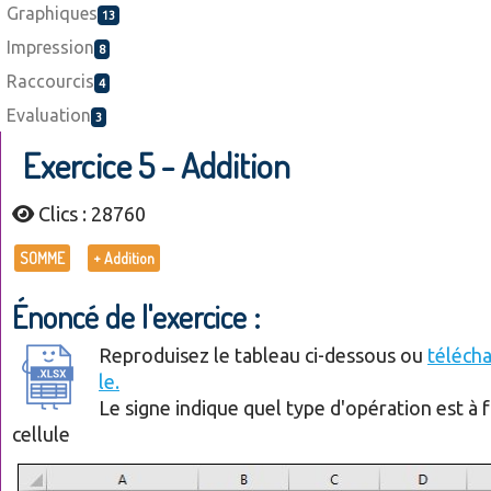
Graphiques
13
Impression
8
Raccourcis
4
Evaluation
3
Exercice 5 - Addition
Clics : 28760
SOMME
+ Addition
Énoncé de l'
exercice :
Reproduisez le tableau ci-dessous ou
téléch
le.
Le signe indique quel type d'opération est à f
cellule