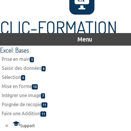
CLIC-FORMATION
Menu
Excel: Bases
Prise en main
5
Saisir des données
6
Sélection
6
Mise en forme
10
Intégrer une image
7
Poignée de recopie
11
Faire une Addition
11
Support