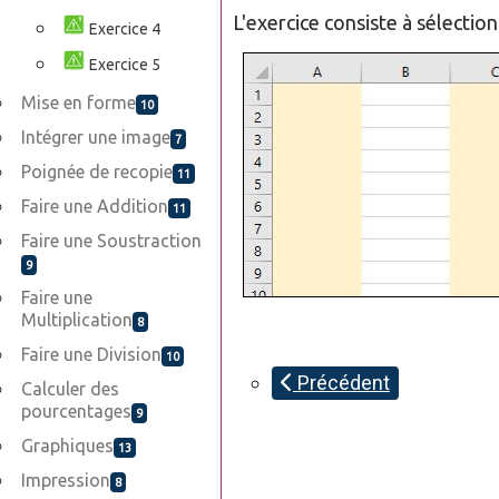
L'exercice consiste à sélectio
Exercice 4
Exercice 5
Mise en forme
10
Intégrer une image
7
Poignée de recopie
11
Faire une Addition
11
Faire une Soustraction
9
Faire une
Multiplication
8
Faire une Division
10
Précédent
Calculer des
pourcentages
9
Graphiques
13
Impression
8