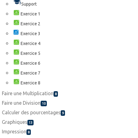
Support
Exercice 1
Exercice 2
Exercice 3
Exercice 4
Exercice 5
Exercice 6
Exercice 7
Exercice 8
Faire une Multiplication
8
Faire une Division
10
Calculer des pourcentages
9
Graphiques
13
Impression
8