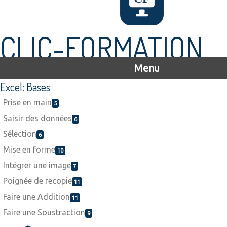
CLIC-FORMATION
Menu
Excel: Bases
Prise en main
5
Saisir des données
6
Sélection
6
Mise en forme
10
Intégrer une image
7
Poignée de recopie
11
Faire une Addition
11
Faire une Soustraction
9