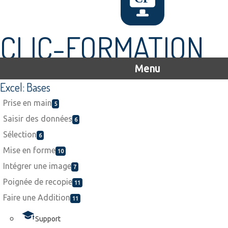
CLIC-FORMATION
Menu
Excel: Bases
Prise en main
5
Saisir des données
6
Sélection
6
Mise en forme
10
Intégrer une image
7
Poignée de recopie
11
Faire une Addition
11
Support