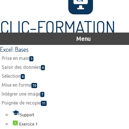
CLIC-FORMATION
Menu
Excel: Bases
Prise en main
5
Saisir des données
6
Sélection
6
Mise en forme
10
Intégrer une image
7
Poignée de recopie
11
Support
Exercice 1