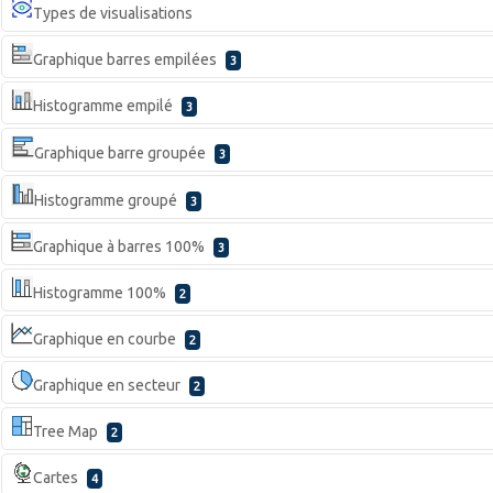
Types de visualisations
Graphique barres empilées
3
Histogramme empilé
3
Graphique barre groupée
3
Histogramme groupé
3
Graphique à barres 100%
3
Histogramme 100%
2
Graphique en courbe
2
Graphique en secteur
2
Tree Map
2
Cartes
4