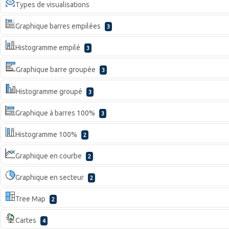
Types de visualisations
Graphique barres empilées
3
Histogramme empilé
3
Graphique barre groupée
3
Histogramme groupé
3
Graphique à barres 100%
3
Histogramme 100%
2
Graphique en courbe
2
Graphique en secteur
2
Tree Map
2
Cartes
4