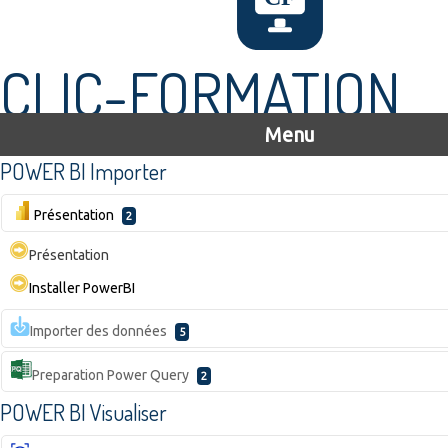
CLIC-FORMATION
Menu
POWER BI Importer
Présentation
2
Présentation
Installer PowerBI
Importer des données
5
Preparation Power Query
2
POWER BI Visualiser