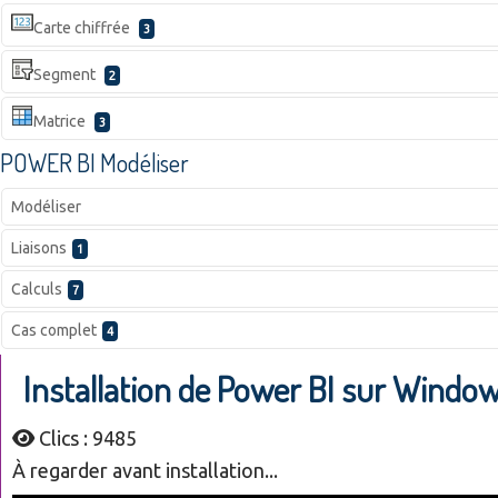
Carte chiffrée
3
Segment
2
Matrice
3
POWER BI Modéliser
Modéliser
Liaisons
1
Calculs
7
Cas complet
4
Installation de Power BI sur Windo
Clics : 9485
À regarder avant installation...