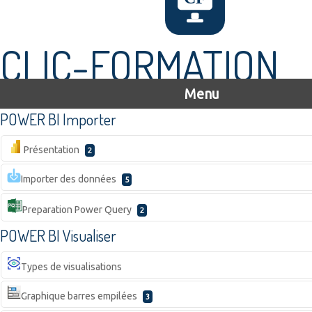
CLIC-FORMATION
Menu
POWER BI Importer
Présentation
2
Importer des données
5
Preparation Power Query
2
POWER BI Visualiser
Types de visualisations
Graphique barres empilées
3