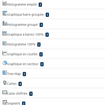
Histogramme empilé
3
Graphique barre groupée
3
Histogramme groupé
3
Graphique à barres 100%
3
Histogramme 100%
2
Graphique en courbe
2
Graphique en secteur
2
Tree Map
2
Cartes
4
Carte chiffrée
3
Segment
2