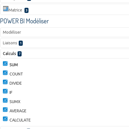
Matrice
3
POWER BI Modéliser
Modéliser
Liaisons
1
Calculs
7
SUM
COUNT
DIVIDE
IF
SUMX
AVERAGE
CALCULATE