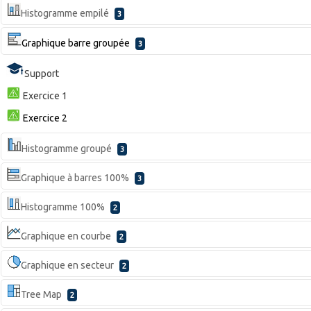
Histogramme empilé
3
Graphique barre groupée
3
Support
Exercice 1
Exercice 2
Histogramme groupé
3
Graphique à barres 100%
3
Histogramme 100%
2
Graphique en courbe
2
Graphique en secteur
2
Tree Map
2