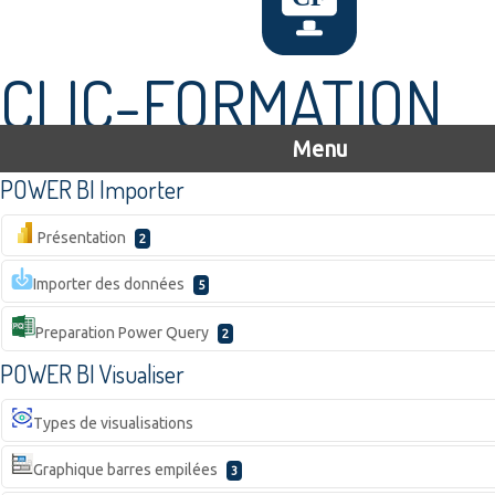
CLIC-FORMATION
Menu
POWER BI Importer
Présentation
2
Importer des données
5
Preparation Power Query
2
POWER BI Visualiser
Types de visualisations
Graphique barres empilées
3