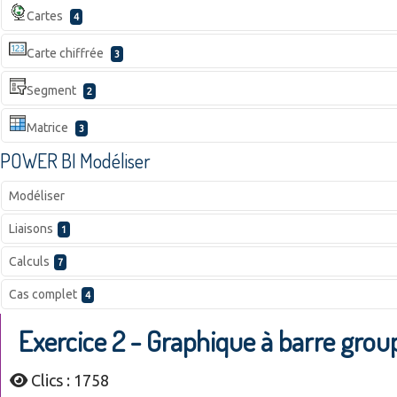
Cartes
4
Carte chiffrée
3
Segment
2
Matrice
3
POWER BI Modéliser
Modéliser
Liaisons
1
Calculs
7
Cas complet
4
Exercice 2 - Graphique à barre grou
Clics : 1758