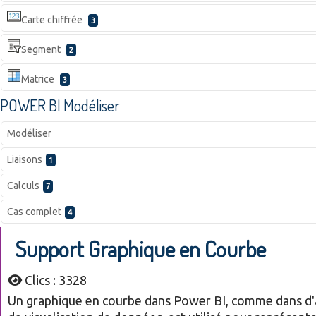
Carte chiffrée
3
Segment
2
Matrice
3
POWER BI Modéliser
Modéliser
Liaisons
1
Calculs
7
Cas complet
4
Support Graphique en Courbe
Clics : 3328
Un graphique en courbe dans Power BI, comme dans d'a