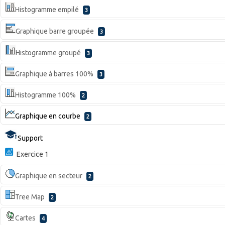
Histogramme empilé
3
Graphique barre groupée
3
Histogramme groupé
3
Graphique à barres 100%
3
Histogramme 100%
2
Graphique en courbe
2
Support
Exercice 1
Graphique en secteur
2
Tree Map
2
Cartes
4