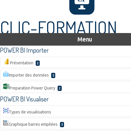
CLIC-FORMATION
Menu
POWER BI Importer
Présentation
2
Importer des données
5
Preparation Power Query
2
POWER BI Visualiser
Types de visualisations
Graphique barres empilées
3