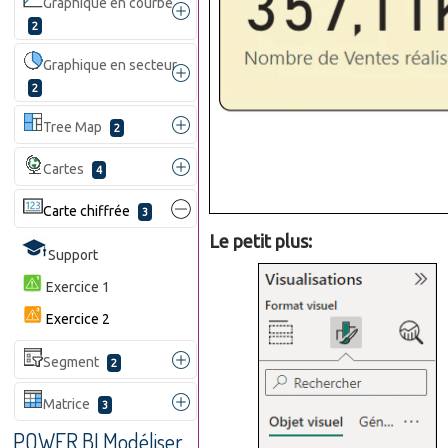
Graphique en courbe
2
Graphique en secteur
2
Tree Map
2
Cartes
4
Carte chiffrée
3
Le petit plus:
Support
Exercice 1
Exercice 2
Segment
2
Matrice
3
POWER BI Modéliser