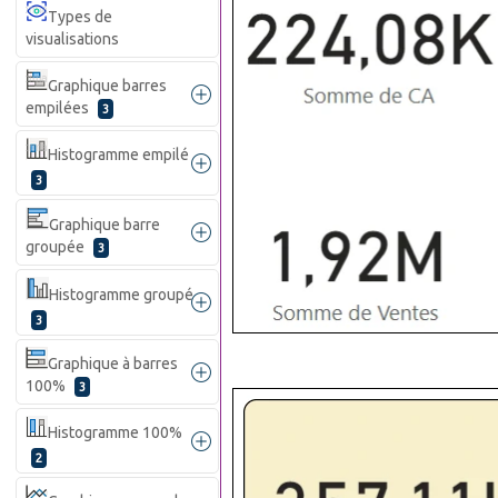
Types de
visualisations
Graphique barres
empilées
3
Histogramme empilé
3
Graphique barre
groupée
3
Histogramme groupé
3
Graphique à barres
100%
3
Histogramme 100%
2