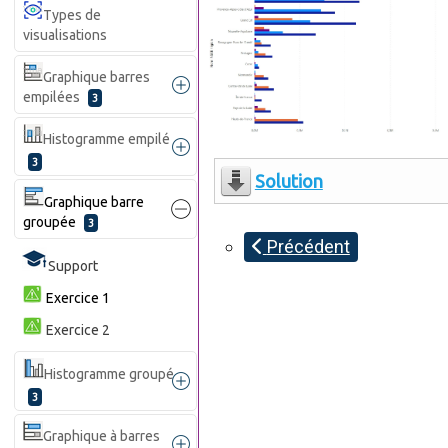
Types de
visualisations
Graphique barres
empilées
3
Histogramme empilé
3
Solution
Graphique barre
groupée
3
Précédent
Support
Exercice 1
Exercice 2
Histogramme groupé
3
Graphique à barres