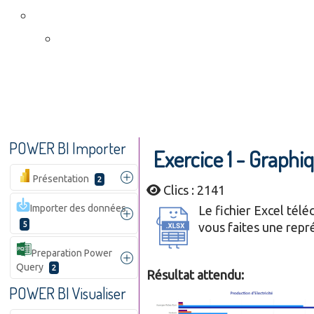
POWER BI Importer
Exercice 1 - Graphi
Présentation
2
Clics : 2141
Importer des données
Le fichier Excel tél
5
vous faites une repr
Preparation Power
Query
2
Résultat attendu:
POWER BI Visualiser