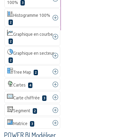
100%
3
Histogramme 100%
2
Graphique en courbe
2
Graphique en secteur
2
Tree Map
2
Cartes
4
Carte chiffrée
3
Segment
2
Matrice
3
POWER BI Modéliser