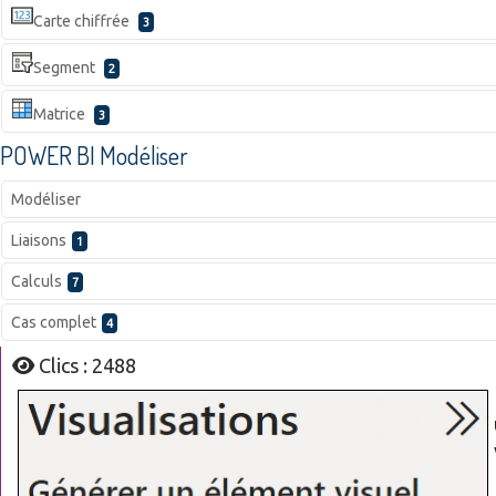
Carte chiffrée
3
Segment
2
Matrice
3
POWER BI Modéliser
Modéliser
Liaisons
1
Calculs
7
Cas complet
4
Clics : 2488