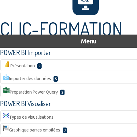
CLIC-FORMATION
Menu
POWER BI Importer
Présentation
2
Importer des données
5
Preparation Power Query
2
POWER BI Visualiser
Types de visualisations
Graphique barres empilées
3