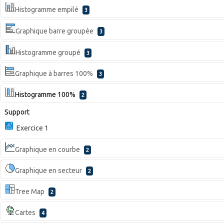
Histogramme empilé
3
Graphique barre groupée
3
Histogramme groupé
3
Graphique à barres 100%
3
Histogramme 100%
2
Support
Exercice 1
Graphique en courbe
2
Graphique en secteur
2
Tree Map
2
Cartes
4