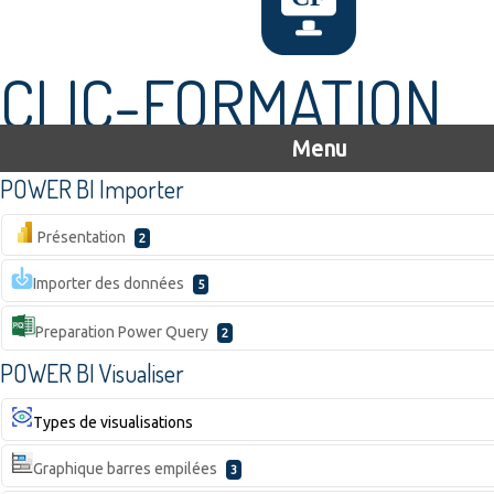
CLIC-FORMATION
Menu
POWER BI Importer
Présentation
2
Importer des données
5
Preparation Power Query
2
POWER BI Visualiser
Types de visualisations
Graphique barres empilées
3