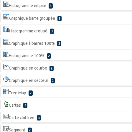
Histogramme empilé
3
Graphique barre groupée
3
Histogramme groupé
3
Graphique à barres 100%
3
Histogramme 100%
2
Graphique en courbe
2
Graphique en secteur
2
Tree Map
2
Cartes
4
Carte chiffrée
3
Segment
2