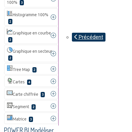
100%
3
Histogramme 100%
2
Graphique en courbe
Précédent
2
Graphique en secteur
2
Tree Map
2
Cartes
4
Carte chiffrée
3
Segment
2
Matrice
3
POWER BI Modéliser