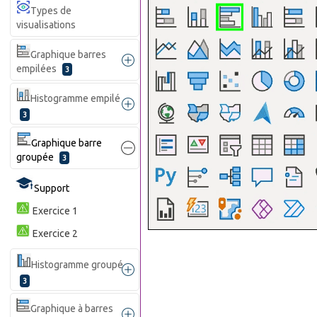
Types de
visualisations
Graphique barres
empilées
3
Histogramme empilé
3
Graphique barre
groupée
3
Support
Exercice 1
Exercice 2
Histogramme groupé
3
Graphique à barres