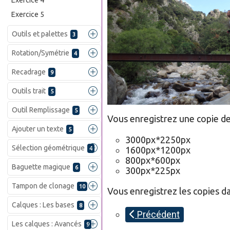
Exercice 4
Exercice 5
Outils et palettes
3
Rotation/Symétrie
4
Recadrage
9
Outils trait
5
Outil Remplissage
5
Vous enregistrez une copie de
Ajouter un texte
5
3000px*2250px
Sélection géométrique
1600px*1200px
4
800px*600px
Baguette magique
6
300px*225px
Tampon de clonage
10
Vous enregistrez les copies da
Calques : Les bases
8
Précédent
Les calques : Avancés
9