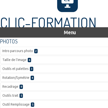
CLIC-FORMATION
Menu
PHOTOS
Intro parcours photo
2
Taille de l'image
6
Outils et palettes
3
Rotation/Symétrie
4
Recadrage
9
Outils trait
5
Outil Remplissage
5