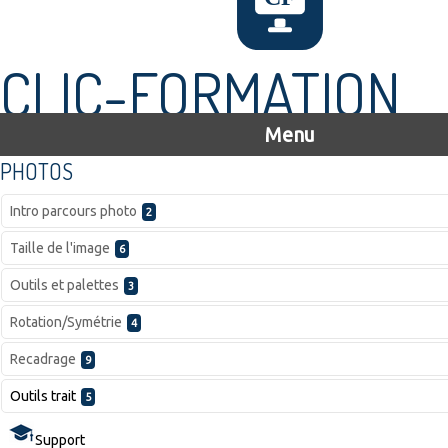
CLIC-FORMATION
Menu
PHOTOS
Intro parcours photo
2
Taille de l'image
6
Outils et palettes
3
Rotation/Symétrie
4
Recadrage
9
Outils trait
5
Support