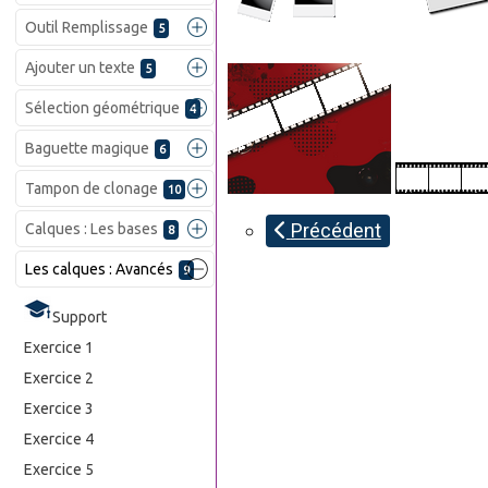
Outil Remplissage
5
Ajouter un texte
5
Sélection géométrique
4
Baguette magique
6
Tampon de clonage
10
Précédent
Calques : Les bases
8
Les calques : Avancés
9
Support
Exercice 1
Exercice 2
Exercice 3
Exercice 4
Exercice 5