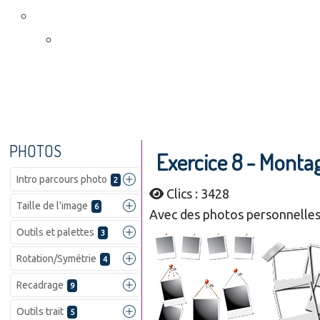
PHOTOS
Exercice 8 - Mont
Intro parcours photo
2
Clics : 3428
Taille de l'image
6
Avec des photos personnelles 
Outils et palettes
3
Rotation/Symétrie
4
Recadrage
9
Outils trait
5