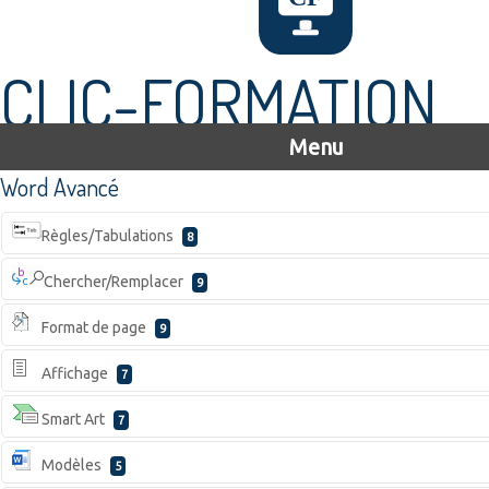
CLIC-FORMATION
Menu
Word Avancé
Règles/Tabulations
8
Chercher/Remplacer
9
Format de page
9
Affichage
7
Smart Art
7
Modèles
5