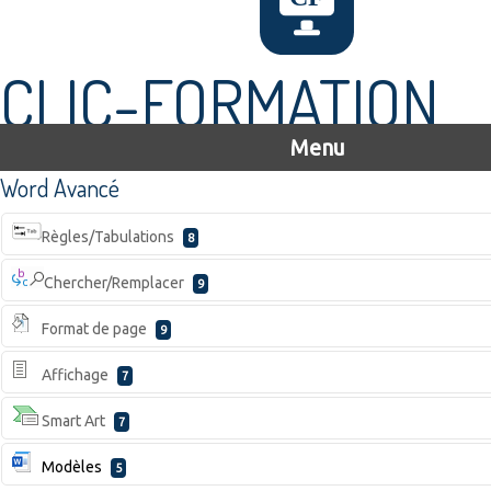
CLIC-FORMATION
Menu
Word Avancé
Règles/Tabulations
8
Chercher/Remplacer
9
Format de page
9
Affichage
7
Smart Art
7
Modèles
5