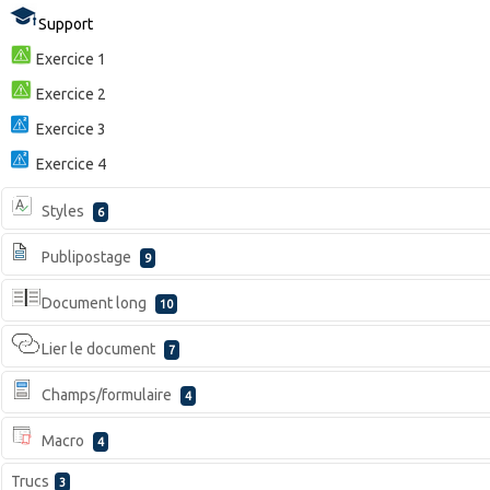
Support
Exercice 1
Exercice 2
Exercice 3
Exercice 4
Styles
6
Publipostage
9
Document long
10
Lier le document
7
Champs/formulaire
4
Macro
4
Trucs
3