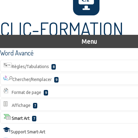
CLIC-FORMATION
Menu
Word Avancé
Règles/Tabulations
8
Chercher/Remplacer
9
Format de page
9
Affichage
7
Smart Art
7
Support Smart-Art