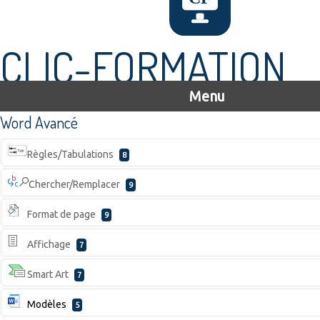
CLIC-FORMATION
Menu
Word Avancé
Règles/Tabulations
8
Chercher/Remplacer
9
Format de page
9
Affichage
7
Smart Art
7
Modèles
5