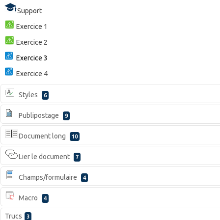
Support
Exercice 1
Exercice 2
Exercice 3
Exercice 4
Styles
6
Publipostage
9
Document long
10
Lier le document
7
Champs/formulaire
4
Macro
4
Trucs
3