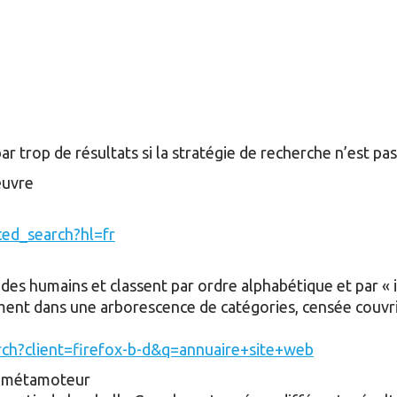
r trop de résultats si la stratégie de recherche n’est pas a
œuvre
ced_search?hl=fr
des humains et classent par ordre alphabétique et par « in
ent dans une arborescence de catégories, censée couvrir 
ch?client=firefox-b-d&q=annuaire+site+web
un métamoteur