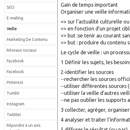
Gain de temps important
SEO
Organiser une veille informati
E-mailing
=> sur l’actualité culturelle 
=> en fonction d’un projet cib
Veille
=> but :se tenir au courant san
Marketing De Contenu
=> but : produire du contenu 
Réseaux sociaux
Le cycle de veille : un process
Facebook
1 Définir les sujets, les besoin
2-identifier les sources
Facebook
--rechercher les sources offic
Pinterest
--utiliser différentes sources 
--utiliser la veille d’autres ve
Tumblr
--ne pas oublier les supports 
Instagram
3 collecter, agréger, organiser
Twtitter
4 analyser et traiter l’informa
Répondre à un avis
5 diffuser le résultat (ou pas)