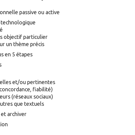
onnelle passive ou active
ou technologique
lé
s objectif particulier
sur un thème précis
us en 5 étapes
s
ielles et/ou pertinentes
(concordance, fiabilité)
illeurs (réseaux sociaux)
autres que textuels
 et archiver
tion