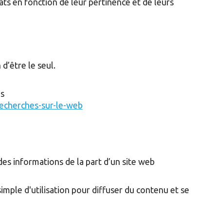
ats en fonction de leur pertinence et de leurs
 d’être le seul.
ns
-recherches-sur-le-web
es informations de la part d’un site web
simple d'utilisation pour diffuser du contenu et se