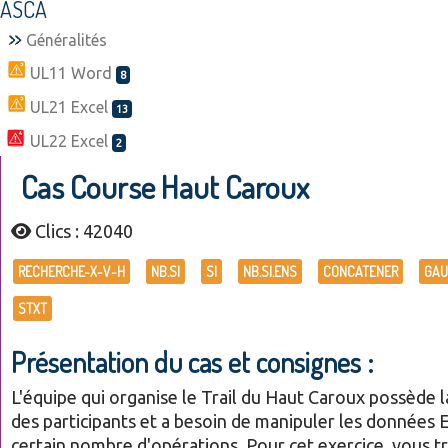
ASCA
Généralités
UL11 Word
8
UL21 Excel
13
UL22 Excel
2
Cas Course Haut Caroux
Clics : 42040
RECHERCHE-X-V-H
NB.SI
SI
NB.SI.ENS
CONCATENER
GAU
STXT
Présentation du cas et consignes :
L'équipe qui organise le Trail du Haut Caroux possède la
des participants et a besoin de manipuler les données 
certain nombre d'opérations. Pour cet exercice, vous tr