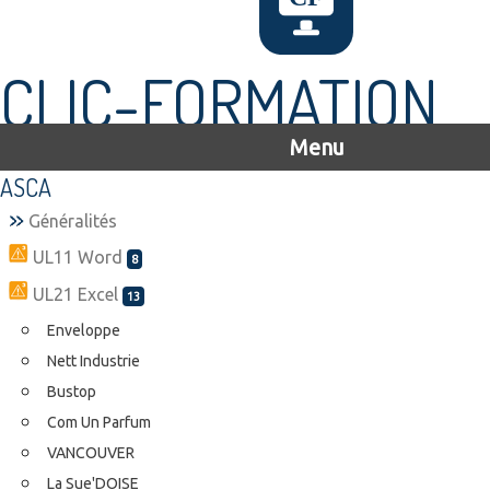
CLIC-FORMATION
Menu
ASCA
Généralités
UL11 Word
8
UL21 Excel
13
Enveloppe
Nett Industrie
Bustop
Com Un Parfum
VANCOUVER
La Sue'DOISE