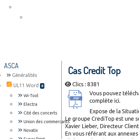
ASCA
Cas Credit Top
Généralités
Clics : 8381
UL11 Word
8
Vous pouvez téléchar
Wi-Tool
complète ici.
Electra
Expose de la Situat
Cité des concerts
Le groupe CrediTop est une so
Union des commercants
Xavier Lieber, Directeur Client
Novatix
En vous référant aux annexes 1