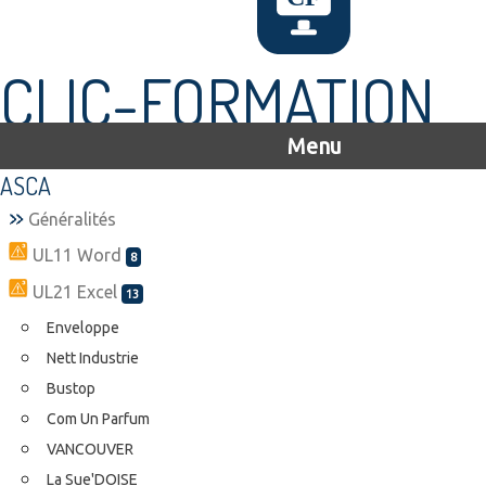
CLIC-FORMATION
Menu
ASCA
Généralités
UL11 Word
8
UL21 Excel
13
Enveloppe
Nett Industrie
Bustop
Com Un Parfum
VANCOUVER
La Sue'DOISE