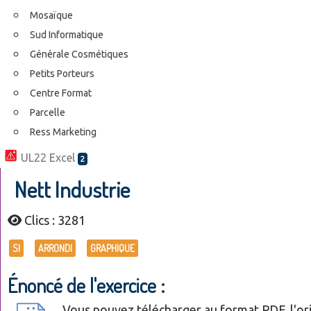
Mosaïque
Sud Informatique
Générale Cosmétiques
Petits Porteurs
Centre Format
Parcelle
Ress Marketing
UL22 Excel
2
Nett Industrie
Clics : 3281
SI
ARRONDI
GRAPHIQUE
Énoncé de l'exercice :
Vous pouvez télécharger au format PDF, l'ori